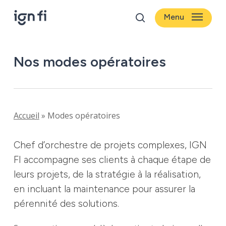
Skip
Menu
to
search
main
content
Nos modes opératoires
Accueil
»
Modes opératoires
Chef
d’orchestre
de
projets
complexes,
IGN
FI
accompagne
ses
clients
à
chaque
étape
de
leurs
projets,
de
la
stratégie
à
la
réalisation,
en
incluant
la
maintenance
pour
assurer
la
pérennité
des
solutions.