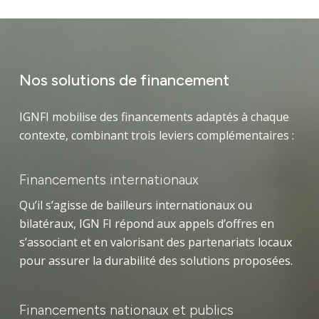
Identité
acteurs puis ambassadeurs.
partenariale intégrée.
Ces outils offrent une visibilité continue sur l’état
d’avancement, les risques, les décisions à prendre et
Expertise mondiale
De plus, grâce à
IGN FI ACADEMY
, des formations
des
partenaires locaux
pour assurer la
les résultats obtenus. Ils facilitent le dialogue avec
évolutives et des communautés de pratique sont
continuité territoriale et l’appropriation
les autorités de tutelle et les financeurs.
Engagements
Nos solutions de financement
proposées en plus des sessions présentielles. Ces
durable des solutions.
apprentissages en ligne renforcent l’appropriation
des
partenaires internationaux,
dont les
Actualités
IGNFI mobilise des financements adaptés à chaque
durable des solutions, faisant de chaque acteur un
compétences spécialisées viennent compléter
contexte, combinant trois leviers complémentaires :
ambassadeur de la modernisation.
notre offre.
Secteurs d’intervention
Financements internationaux
Qu’il s’agisse de bailleurs internationaux ou
Modes opératoires
bilatéraux, IGN FI répond aux appels d’offres en
s’associant et en valorisant des partenariats locaux
Références
pour assurer la durabilité des solutions proposées.
Financements nationaux et publics