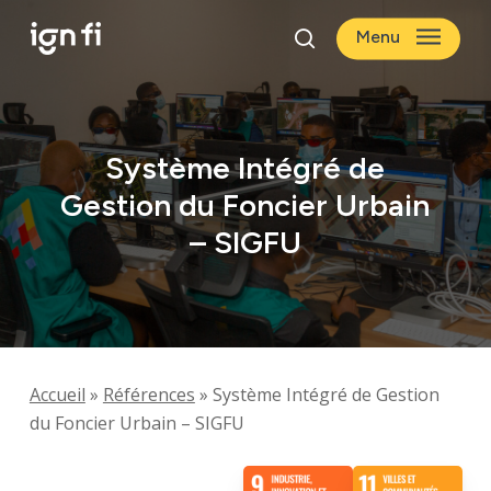
Skip
Menu
to
search
main
content
Système Intégré de
Gestion du Foncier Urbain
– SIGFU
Accueil
»
Références
»
Système Intégré de Gestion
du Foncier Urbain – SIGFU