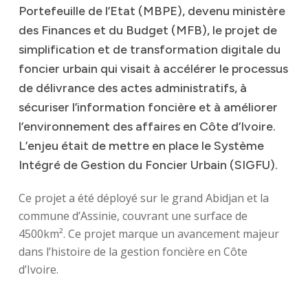
Portefeuille
de
l’Etat
(MBPE),
devenu
ministère
des
Finances
et
du
Budget
(MFB),
le
projet
de
simplification
et
de
transformation
digitale
du
foncier
urbain
qui
visait
à
accélérer
le
processus
de
délivrance
des
actes
administratifs,
à
sécuriser
l’information
foncière
et
à
améliorer
l’environnement
des
affaires
en
Côte
d’Ivoire.
L’enjeu
était
de
mettre
en
place
le
Système
Intégré
de
Gestion
du
Foncier
Urbain
(SIGFU).
Ce projet a été déployé sur le grand Abidjan et la
commune d’Assinie, couvrant une surface de
4500km². Ce projet marque un avancement majeur
dans l’histoire de la gestion foncière en Côte
d’Ivoire.