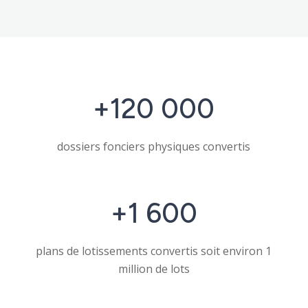
Expertise mondiale
Engagements
Actualités
+120
000
Secteurs d’intervention
dossiers fonciers physiques convertis
Modes opératoires
Références
+1
600
plans de lotissements convertis soit environ 1
million de lots