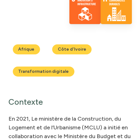
Afrique
Côte d'Ivoire
Transformation digitale
Contexte
En
2021,
Le
ministère
de
la
Construction,
du
Logement
et
de
l’Urbanisme
(MCLU)
a
initié
en
collaboration
avec
le
Ministère
du
Budget
et
du