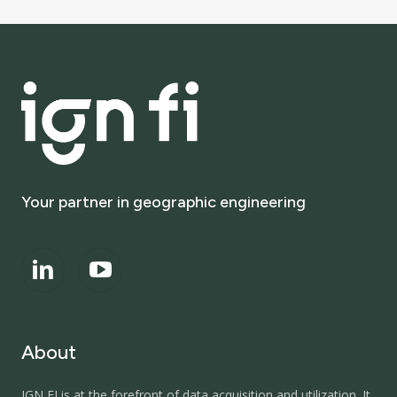
Your
partner
in
geographic
engineering
About
IGN FI is at the forefront of data acquisition and utilization. It