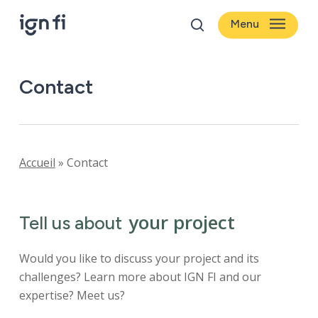
Skip
Menu
to
search
main
content
Contact
Accueil
»
Contact
your project
Tell us about
Would you like to discuss your project and its
challenges? Learn more about IGN FI and our
expertise? Meet us?